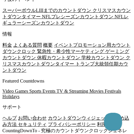
スーパーボウルLIIIまでのカウントダウン
クリスマスカウン
トダウンタイマー
NFLプレシーズンカウントダウン
NFLレ
ギュラーシーズンカウントダウン
情報
料金
よくある質問
概要
イベントプロモーション用カウント
ダウンクロック
緊急性・希少性マーケティング
ゲーミング
カウントダウン
休暇カウントダウン
学校カウントダウン
ク
リスマスカウントダウンタイマー
トランプ大統領任期カウ
ントダウン
Featured Countdowns
Video Games
Sports Events
TV & Streaming
Movies
Festivals
Holidays
サポート
ヘルプ
お問い合わせ
カウントダウンウィジェットの埋め込
み方法
セキュリティ
プライバシーポリシー
利用規約
CountingDownTo - 究極のカウントダウンクロックジェネレ