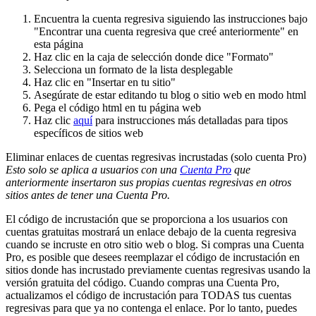
Encuentra la cuenta regresiva siguiendo las instrucciones bajo
"Encontrar una cuenta regresiva que creé anteriormente" en
esta página
Haz clic en la caja de selección donde dice "Formato"
Selecciona un formato de la lista desplegable
Haz clic en "Insertar en tu sitio"
Asegúrate de estar editando tu blog o sitio web en modo html
Pega el código html en tu página web
Haz clic
aquí
para instrucciones más detalladas para tipos
específicos de sitios web
Eliminar enlaces de cuentas regresivas incrustadas (solo cuenta Pro)
Esto solo se aplica a usuarios con una
Cuenta Pro
que
anteriormente insertaron sus propias cuentas regresivas en otros
sitios antes de tener una Cuenta Pro.
El código de incrustación que se proporciona a los usuarios con
cuentas gratuitas mostrará un enlace debajo de la cuenta regresiva
cuando se incruste en otro sitio web o blog. Si compras una Cuenta
Pro, es posible que desees reemplazar el código de incrustación en
sitios donde has incrustado previamente cuentas regresivas usando la
versión gratuita del código. Cuando compras una Cuenta Pro,
actualizamos el código de incrustación para TODAS tus cuentas
regresivas para que ya no contenga el enlace. Por lo tanto, puedes