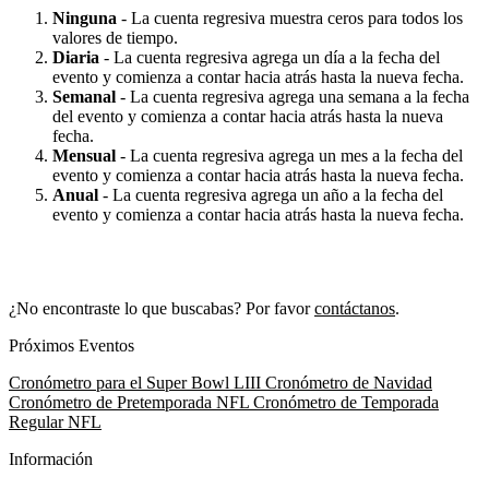
Ninguna
- La cuenta regresiva muestra ceros para todos los
valores de tiempo.
Diaria
- La cuenta regresiva agrega un día a la fecha del
evento y comienza a contar hacia atrás hasta la nueva fecha.
Semanal
- La cuenta regresiva agrega una semana a la fecha
del evento y comienza a contar hacia atrás hasta la nueva
fecha.
Mensual
- La cuenta regresiva agrega un mes a la fecha del
evento y comienza a contar hacia atrás hasta la nueva fecha.
Anual
- La cuenta regresiva agrega un año a la fecha del
evento y comienza a contar hacia atrás hasta la nueva fecha.
¿No encontraste lo que buscabas? Por favor
contáctanos
.
Próximos Eventos
Cronómetro para el Super Bowl LIII
Cronómetro de Navidad
Cronómetro de Pretemporada NFL
Cronómetro de Temporada
Regular NFL
Información