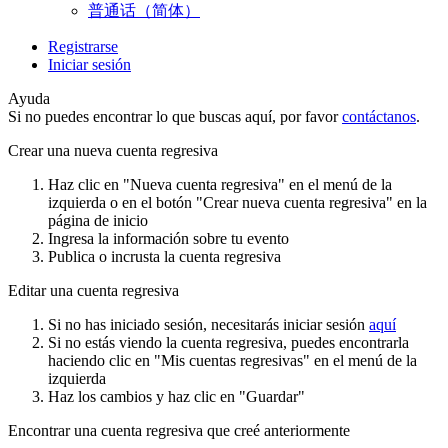
普通话（简体）
Registrarse
Iniciar sesión
Ayuda
Si no puedes encontrar lo que buscas aquí, por favor
contáctanos
.
Crear una nueva cuenta regresiva
Haz clic en "Nueva cuenta regresiva" en el menú de la
izquierda o en el botón "Crear nueva cuenta regresiva" en la
página de inicio
Ingresa la información sobre tu evento
Publica o incrusta la cuenta regresiva
Editar una cuenta regresiva
Si no has iniciado sesión, necesitarás iniciar sesión
aquí
Si no estás viendo la cuenta regresiva, puedes encontrarla
haciendo clic en "Mis cuentas regresivas" en el menú de la
izquierda
Haz los cambios y haz clic en "Guardar"
Encontrar una cuenta regresiva que creé anteriormente