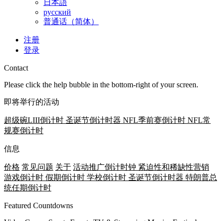
日本語
русский
普通话（简体）
注册
登录
Contact
Please click the help bubble in the bottom-right of your screen.
即将举行的活动
超级碗LIII倒计时
圣诞节倒计时器
NFL季前赛倒计时
NFL常
规赛倒计时
信息
价格
常见问题
关于
活动推广倒计时钟
紧迫性和稀缺性营销
游戏倒计时
假期倒计时
学校倒计时
圣诞节倒计时器
特朗普总
统任期倒计时
Featured Countdowns