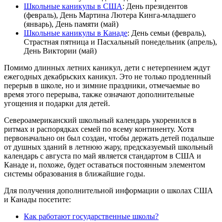
Школьные каникулы в США
: День президентов
(февраль), День Мартина Лютера Кинга-младшего
(январь), День памяти (май)
Школьные каникулы в Канаде
: День семьи (февраль),
Страстная пятница и Пасхальный понедельник (апрель),
День Виктории (май)
Помимо длинных летних каникул, дети с нетерпением ждут
ежегодных декабрьских каникул. Это не только продленный
перерыв в школе, но и зимние праздники, отмечаемые во
время этого перерыва, также означают дополнительные
угощения и подарки для детей.
Североамериканский школьный календарь укоренился в
ритмах и распорядках семей по всему континенту. Хотя
первоначально он был создан, чтобы держать детей подальше
от душных зданий в летнюю жару, предсказуемый школьный
календарь с августа по май является стандартом в США и
Канаде и, похоже, будет оставаться постоянным элементом
системы образования в ближайшие годы.
Для получения дополнительной информации о школах США
и Канады посетите:
Как работают государственные школы?