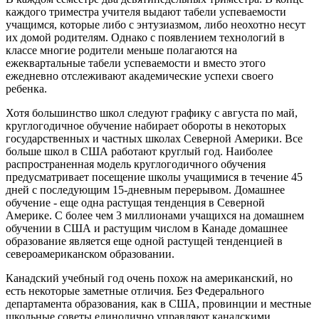
каждого триместра учителя выдают табели успеваемости
учащимся, которые либо с энтузиазмом, либо неохотно несут
их домой родителям. Однако с появлением технологий в
классе многие родители меньше полагаются на
ежеквартальные табели успеваемости и вместо этого
ежедневно отслеживают академические успехи своего
ребенка.
Хотя большинство школ следуют графику с августа по май,
круглогодичное обучение набирает обороты в некоторых
государственных и частных школах Северной Америки. Все
больше школ в США работают круглый год. Наиболее
распространенная модель круглогодичного обучения
предусматривает посещение школы учащимися в течение 45
дней с последующим 15-дневным перерывом. Домашнее
обучение - еще одна растущая тенденция в Северной
Америке. С более чем 3 миллионами учащихся на домашнем
обучении в США и растущим числом в Канаде домашнее
образование является еще одной растущей тенденцией в
североамериканском образовании.
Канадский учебный год очень похож на американский, но
есть некоторые заметные отличия. Без Федерального
департамента образования, как в США, провинции и местные
школьные советы единолично управляют канадскими