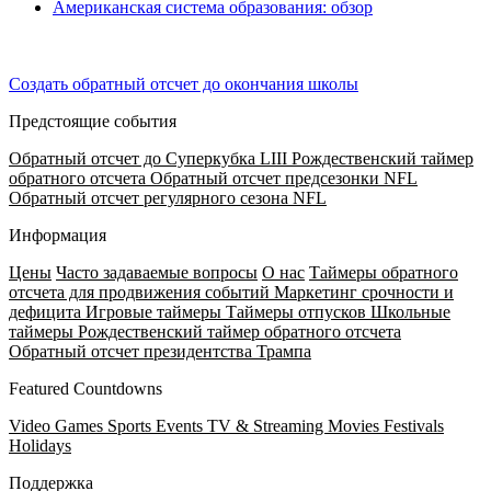
Американская система образования: обзор
Создать обратный отсчет до окончания школы
Предстоящие события
Обратный отсчет до Суперкубка LIII
Рождественский таймер
обратного отсчета
Обратный отсчет предсезонки NFL
Обратный отсчет регулярного сезона NFL
Информация
Цены
Часто задаваемые вопросы
О нас
Таймеры обратного
отсчета для продвижения событий
Маркетинг срочности и
дефицита
Игровые таймеры
Таймеры отпусков
Школьные
таймеры
Рождественский таймер обратного отсчета
Обратный отсчет президентства Трампа
Featured Countdowns
Video Games
Sports Events
TV & Streaming
Movies
Festivals
Holidays
Поддержка