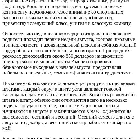
формальное образование следует предсказуемому ритму из
года в год. Когда лето подходит к концу, семьи по всему
континенту переключают свое внимание со спортивных
лагерей и пляжных каникул на новый учебный год,
приветствуя следующий класс, учителя и классную комнату.
Относительно недавнее и коммерциализированное явление:
родители проводят первые недели августа, собирая школьные
принадлежности, находя идеальный рюкзак и собирая модный
гардероб для своих детей школьного возраста. При средних
расходах домохозяйств около 850 долларов на школьные
принадлежности многие штаты Америки проводят
безналоговые выходные в начале августа, предоставляя
небольшую передышку семьям с финансовыми трудностями.
Поскольку образование в основном регулируется отдельными
штатами, каждый округ в штате устанавливает годовой
календарь с датами начала и окончания. Хотя есть различия от
штата к штату, обычно они отличаются всего на несколько
недель. Государственные, частные и чартерные школы
начинаются в августе и заканчиваются в мае. Год делится на
два семестра: осенний и весенний. Осенний семестр длится с
августа по декабрь, а весенний семестр работает с января по
май.
В каждом семестре два девятинедельных триместра. В конце