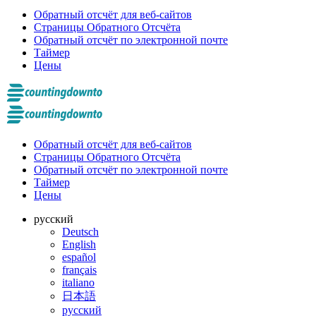
Обратный отсчёт для веб-сайтов
Страницы Обратного Отсчёта
Обратный отсчёт по электронной почте
Таймер
Цены
Обратный отсчёт для веб-сайтов
Страницы Обратного Отсчёта
Обратный отсчёт по электронной почте
Таймер
Цены
русский
Deutsch
English
español
français
italiano
日本語
русский