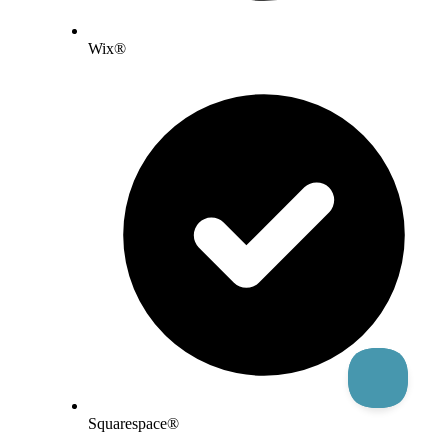
Wix®
Squarespace®