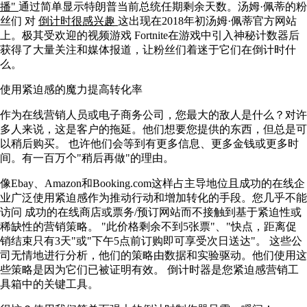
播"
通过简单显示特朗普当前总统任期剩余天数。汤姆·佩蒂的粉
丝们 对
倒计时很感兴趣
这出现在2018年初汤姆·佩蒂官方网站
上。极其受欢迎的视频游戏 Fortnite在游戏中引入神秘计数器后
获得了大量关注和媒体报道，让粉丝们着迷于它们在倒计时什
么。
使用紧迫感的魔力提高转化率
作为在线营销人员或电子商务公司，您最大的敌人是什么？对许
多人来说，这是客户的拖延。他们想要您提供的东西，但总是可
以稍后购买。 也许他们会等到有更多信息、更多金钱或更多时
间。有一百万个"稍后再做"的理由。
像Ebay、Amazon和Booking.com这样占主导地位且成功的在线企
业广泛使用紧迫感作为推动行动和增加转化的手段。您几乎不能
访问 成功的在线商店或票务/预订网站而不接触到基于紧迫性或
稀缺性的营销策略。 "此价格剩余不到5张票"、"快点，距离促
销结束只有3天"或"下午5点前订购即可享受次日送达"。 这些公
司无情地进行分析，他们的策略由数据和实验驱动。他们使用这
些策略是因为它们已被证明有效。 倒计时器是您紧迫感营销工
具箱中的关键工具。