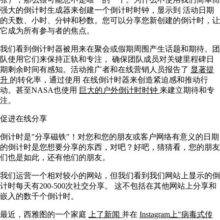
强大的倒计时生成器来创建一个倒计时时钟，显示到 活动日期
的天数、小时、分钟和秒数。您可以分享您新创建的倒计时，让
它成为所有参与者的焦点。
我们看到倒计时器被用来在聚会或假期周围产生话题和期待。团
队使用它们来保持正轨和专注， 确保团队成员对关键里程碑日
期剩余时间有感知。活动推广者和在线营销人员报告了
显著提
升
的转化率，通过使用 在线倒计时器来创造紧迫感和推动行
动。甚至NASA也使用
巨大的户外倒计时时钟
来建立期待和专
注。
促进在线分享
倒计时是"分享磁铁"！对您和您的朋友或客户网络有意义的日期
的倒计时是您想要分享的东西，对吧？好吧，猜猜看，您的朋友
们也是如此，还有他们的朋友。
我们运营一个相对较小的网站，但我们看到我们网站上显示的倒
计时每天有200-500次社交分享。 这不包括在其他网站上分享和
嵌入的数千个倒计时。
最近，西雅图的一个家庭
上了新闻
并在
Instagram上"病毒式传