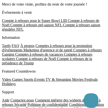
Merci de votre visite, profitez du reste de votre journée !
Événements à venir
Compte à rebours pour le Super Bowl LIII
Compte à rebours de
Noël
Compte à rebours pré-saison NFL
Compte à rebours saison
régulière NFL
Information
Tarifs
FAQ
À propos
Comptes à rebours pour la promotion
d'événements
Marketing d'urgence et de rareté
Comptes à rebours
Gaming
Comptes à rebours de vacances
Comptes à rebours
scolaires
Compte à rebours de Noël
Compte à rebours de la
présidence de Trump
Featured Countdowns
Video Games
Sports Events
TV & Streaming
Movies
Festivals
Holidays
Support
Aide
Contactez-nous
Comment intégrer des widgets de compte à
rebours
Sécurité
Politique de confidentialité
Conditions d'utilisation